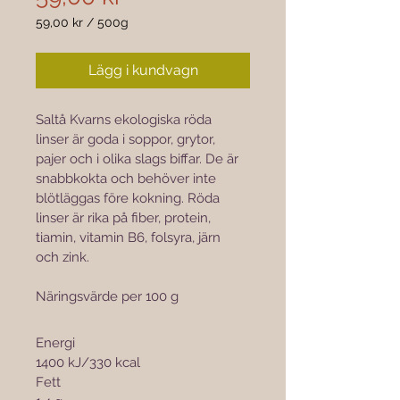

59,00 kr
/
500g
59,00 kr
per
Lägg i kundvagn
500
gram
Saltå Kvarns ekologiska röda 
linser är goda i soppor, grytor, 
pajer och i olika slags biffar. De är 
snabbkokta och behöver inte 
blötläggas före kokning. Röda 
linser är rika på fiber, protein, 
tiamin, vitamin B6, folsyra, järn 
och zink.
Näringsvärde per 100 g
Energi					
1400 kJ/330 kcal
Fett						