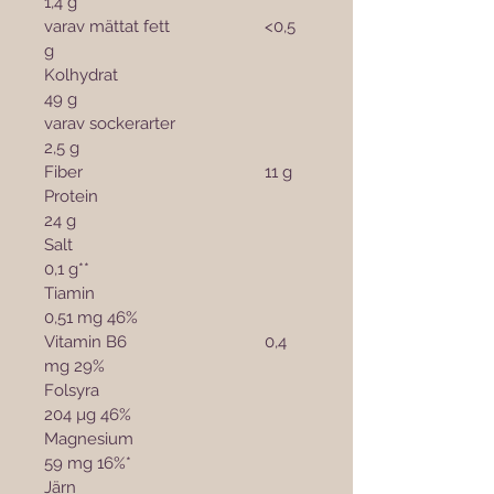
1,4 g
varav mättat fett			<0,5 
g
Kolhydrat					
49 g
varav sockerarter			
2,5 g
Fiber					11 g
Protein					
24 g
Salt						
0,1 g**
Tiamin					
0,51 mg 46%
Vitamin B6				0,4 
mg 29%
Folsyra					
204 µg 46%
Magnesium				
59 mg 16%*
Järn						