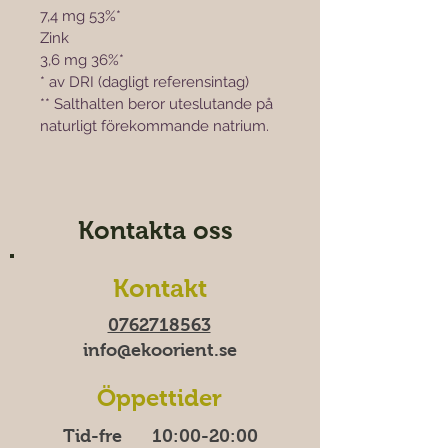
7,4 mg 53%*
Zink						
3,6 mg 36%*
* av DRI (dagligt referensintag)
** Salthalten beror uteslutande på 
naturligt förekommande natrium.
Kontakta oss
Kontakt
0762718563
info@ekoorient.se​​
Öppettider
Tid-fre 10:00-20​​​:00