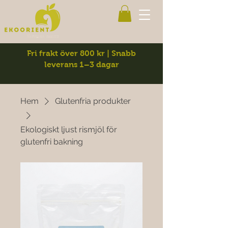
Fri frakt över 800 kr | Snabb
leverans 1–3 dagar
Hem
Glutenfria produkter
Ekologiskt ljust rismjöl för
glutenfri bakning