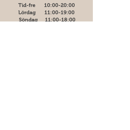
Tid-fre 10:00-20​​​:00
Lördag 11:00-19:00
Söndag
11:00-18:00
Måndagar har vi stäng
för tillfälligt.
Adress
Östra Madenvägen 11B,
17453 Sundbyberg
Vanliga frågor
Säkra betalningar med kort &