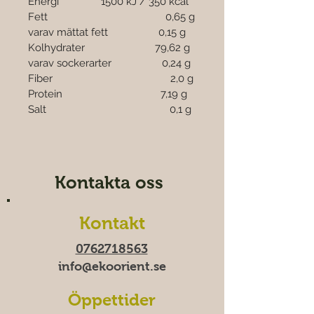
Energi               1500 kJ / 350 kcal
Fett                                          0,65 g
varav mättat fett                  0,15 g
Kolhydrater                         79,62 g
varav sockerarter                  0,24 g
Fiber                                          2,0 g
Protein                                   7,19 g
Salt                                            0,1 g
Kontakta oss
Kontakt
0762718563
info@ekoorient.se​​
Öppettider