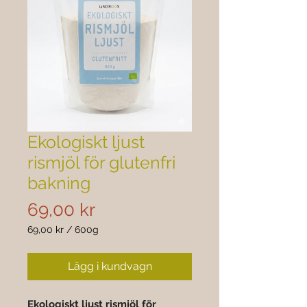
Ekologiskt ljust
rismjöl för glutenfri
bakning
Pris
69,00 kr
69,00 kr
/
600g
69,00 kr
per
Lägg i kundvagn
600
gram
Ekologiskt ljust rismjöl för 