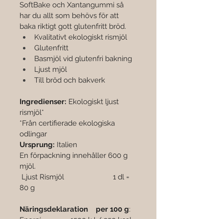
SoftBake och Xantangummi så 
har du allt som behövs för att 
baka riktigt gott glutenfritt bröd.
Kvalitativt ekologiskt rismjöl
Glutenfritt
Basmjöl vid glutenfri bakning
Ljust mjöl
Till bröd och bakverk
Ingredienser: 
Ekologiskt ljust 
rismjöl*
*Från certifierade ekologiska 
odlingar
Ursprung:
 Italien
En förpackning innehåller 600 g 
mjöl.
 Ljust Rismjöl                         1 dl = 
80 g
Näringsdeklaration    per 100 g
: