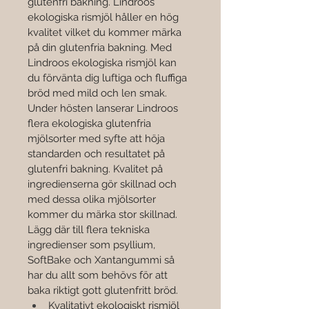

glutenfri bakning. Lindroos 
ekologiska rismjöl håller en hög 
kvalitet vilket du kommer märka 
på din glutenfria bakning. Med 
Lindroos ekologiska rismjöl kan 
du förvänta dig luftiga och fluffiga 
bröd med mild och len smak.
Under hösten lanserar Lindroos 
flera ekologiska glutenfria 
mjölsorter med syfte att höja 
standarden och resultatet på 
glutenfri bakning. Kvalitet på 
ingredienserna gör skillnad och 
med dessa olika mjölsorter 
kommer du märka stor skillnad. 
Lägg där till flera tekniska 
ingredienser som psyllium, 
SoftBake och Xantangummi så 
har du allt som behövs för att 
baka riktigt gott glutenfritt bröd.
Kvalitativt ekologiskt rismjöl