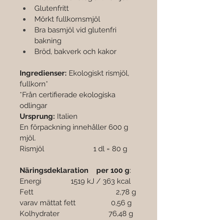
Glutenfritt
Mörkt fullkornsmjöl
Bra basmjöl vid glutenfri 
bakning
Bröd, bakverk och kakor
Ingredienser: 
Ekologiskt rismjöl, 
fullkorn*
*Från certifierade ekologiska 
odlingar
Ursprung: 
Italien
En förpackning innehåller 600 g 
mjöl.
Rismjöl                         1 dl = 80 g
Näringsdeklaration    per 100 g
:
Energi               1519 kJ / 363 kcal
Fett                                          2,78 g
varav mättat fett                  0,56 g
Kolhydrater                         76,48 g