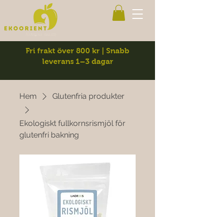
Fri frakt över 800 kr | Snabb
leverans 1–3 dagar
Hem
Glutenfria produkter
Ekologiskt fullkornsrismjöl för
glutenfri bakning