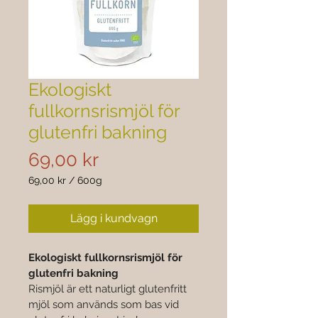
Ekologiskt
fullkornsrismjöl för
glutenfri bakning
Pris
69,00 kr
69,00 kr
/
600g
69,00 kr
per
Lägg i kundvagn
600
gram
Ekologiskt fullkornsrismjöl för 
glutenfri bakning
Rismjöl är ett naturligt glutenfritt 
mjöl som används som bas vid 