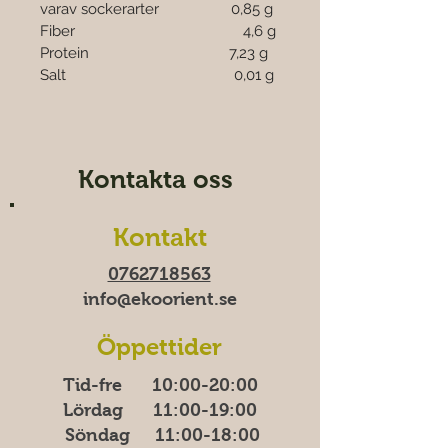
varav sockerarter                  0,85 g
Fiber                                          4,6 g
Protein                                   7,23 g
Salt                                          0,01 g
Kontakta oss
Kontakt
0762718563
info@ekoorient.se​​
Öppettider
Tid-fre 10:00-20​​​:00
Lördag 11:00-19:00
Söndag
11:00-18:00