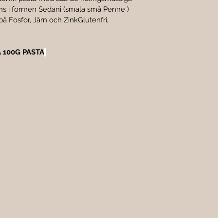
inns i formen Sedani (smala små Penne )
på Fosfor, Järn och ZinkGlutenfri, 
 100G PASTA