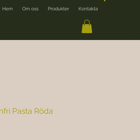
Hem
Om oss
Produkter
Kontakta
More
SKAPA KONTO
nfri Pasta Röda
s