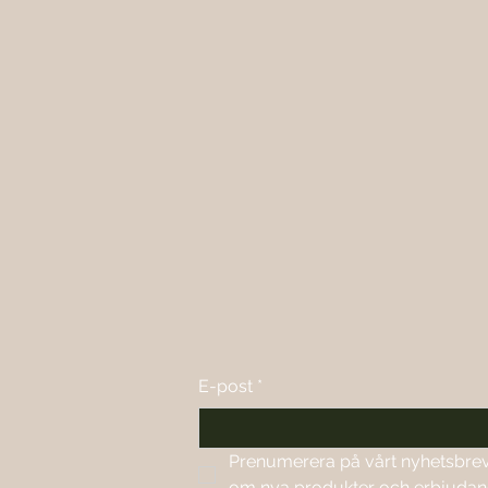
E-post
*
Prenumerera på vårt nyhetsbrev f
om nya produkter och erbjuda