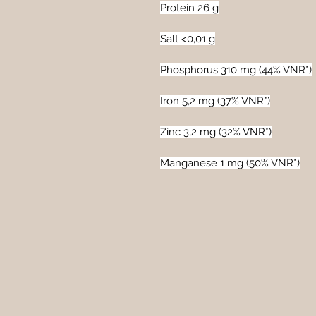
Protein 26 g
Salt <0,01 g
Phosphorus 310 mg (44% VNR*)
Iron 5,2 mg (37% VNR*)
Zinc 3,2 mg (32% VNR*)
Manganese 1 mg (50% VNR*)