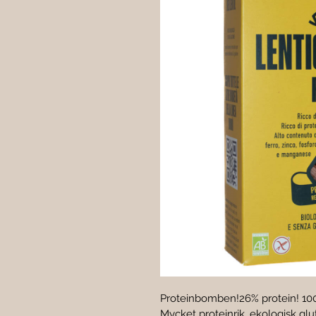
Proteinbomben!26% protein! 100
Mycket proteinrik, ekologisk glu