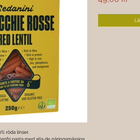
Lä
% röda linser.
tenfri pasta med alla de näringsmässiga 