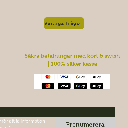
Vanliga frågor
Säkra betalningar med kort & swish
| 100% säker kassa
ör att få information 
Prenumerera
nden
*