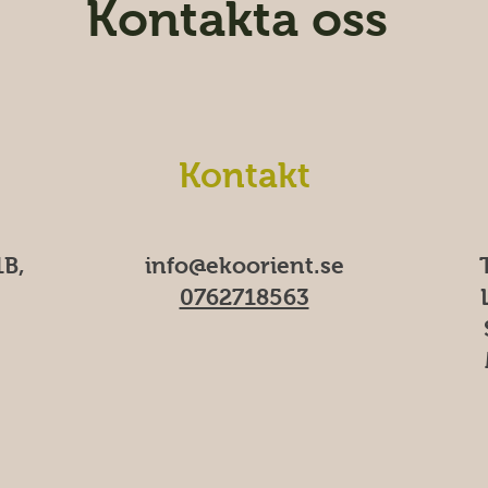
Kontakta oss
Kontakt
B,
info@ekoorient.se​​
0762718563
M
f