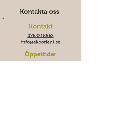
Kontakta oss
Kontakt
0762718563
info@ekoorient.se​​
Öppettider
Tid-fre 10:00-20​​​:00
Lördag 11:00-19:00
Söndag
11:00-18:00
Måndagar har vi stäng
för tillfälligt.
Adress
Östra Madenvägen 11B,