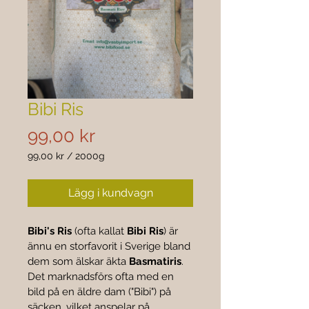
Bibi Ris
Pris
99,00 kr
99,00 kr
/
2000g
99,00 kr
per
Lägg i kundvagn
2000
gram
Bibi's Ris
 (ofta kallat 
Bibi Ris
) är 
ännu en storfavorit i Sverige bland 
dem som älskar äkta 
Basmatiris
. 
Det marknadsförs ofta med en 
bild på en äldre dam ("Bibi") på 
säcken, vilket anspelar på 