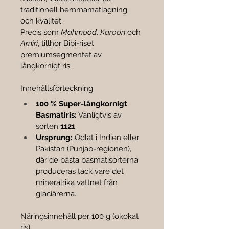

traditionell hemmamatlagning 
och kvalitet.
Precis som 
Mahmood
, 
Karoon
 och 
Amiri
, tillhör Bibi-riset 
premiumsegmentet av 
långkornigt ris.
Innehållsförteckning
100 % Super-långkornigt 
Basmatiris:
 Vanligtvis av 
sorten 
1121
.
Ursprung:
 Odlat i Indien eller 
Pakistan (Punjab-regionen), 
där de bästa basmatisorterna 
produceras tack vare det 
mineralrika vattnet från 
glaciärerna.
Näringsinnehåll per 100 g (okokat 
ris)