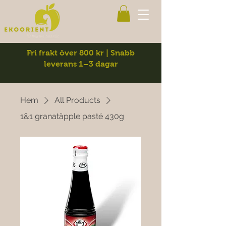
Fri frakt över 800 kr | Snabb
leverans 1–3 dagar
Hem
All Products
1&1 granatäpple pasté 430g