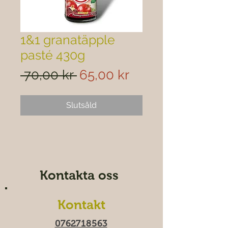

1&1 granatäpple
pasté 430g
Ordinarie
Reapris
 70,00 kr 
65,00 kr
pris
Slutsåld
Kontakta oss
Kontakt
0762718563