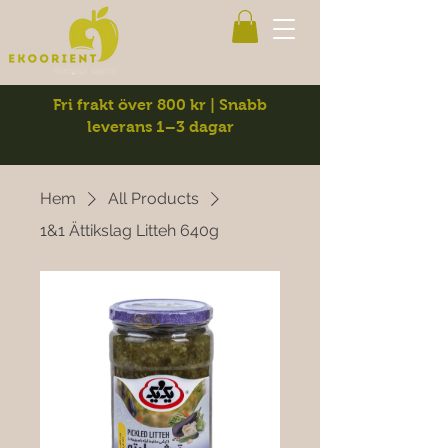
Fri frakt över 800 kr | Snabb
leverans 1–3 dagar
Hem
All Products
1&1 Ättikslag Litteh 640g