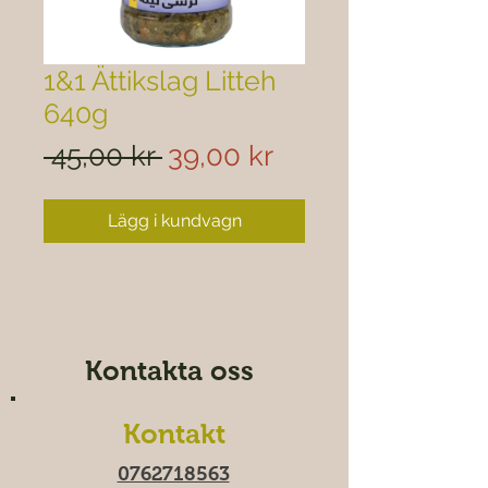

1&1 Ättikslag Litteh
640g
Ordinarie
Reapris
 45,00 kr 
39,00 kr
pris
Lägg i kundvagn
Kontakta oss
Kontakt
0762718563