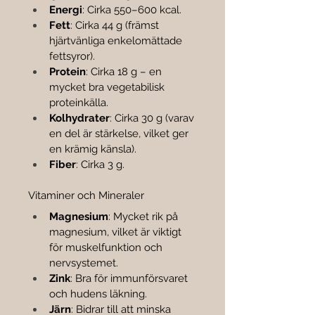
Energi
: Cirka 550–600 kcal.
Fett
: Cirka 44 g (främst 
hjärtvänliga enkelomättade 
fettsyror).
Protein
: Cirka 18 g – en 
mycket bra vegetabilisk 
proteinkälla.
Kolhydrater
: Cirka 30 g (varav 
en del är stärkelse, vilket ger 
en krämig känsla).
Fiber
: Cirka 3 g.
Vitaminer och Mineraler
Magnesium
: Mycket rik på 
magnesium, vilket är viktigt 
för muskelfunktion och 
nervsystemet.
Zink
: Bra för immunförsvaret 
och hudens läkning.
Järn
: Bidrar till att minska 